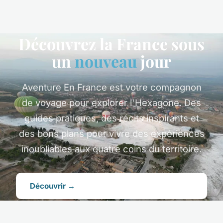
Découvrez la France sous
un
nouveau
jour
Aventure En France est votre compagnon
de voyage pour explorer l'Hexagone. Des
guides pratiques, des récits inspirants et
des bons plans pour vivre des expériences
inoubliables aux quatre coins du territoire.
Découvrir →