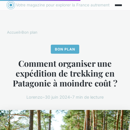
Votre magazine pour explorer la France autrement
Accueil
›
Bon plan
BON PLAN
Comment organiser une
expédition de trekking en
Patagonie à moindre coût ?
Lorenzo
•
30 juin 2024
•
7 min de lecture