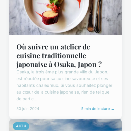
Où suivre un atelier de
cuisine traditionnelle
japonaise à Osaka, Japon ?
Osaka, la troisième plus grande ville du Japon,
est réputée pour sa cuisine savoureuse et ses
habitants chaleureux. Si vous souhaitez plonger
au cœur de la cuisine japonaise, rien de tel que
de partic...
30 juin 2024
5 min de lecture →
ACTU