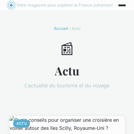
Votre magazine pour explorer la France autrement
Accueil
› Actu
📰
Actu
L'actualité du tourisme et du voyage
ACTU