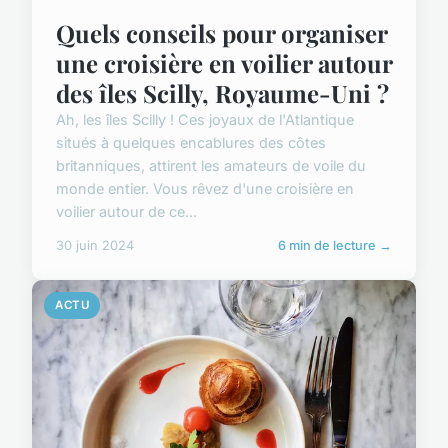
Quels conseils pour organiser
une croisière en voilier autour
des îles Scilly, Royaume-Uni ?
Ah, les îles Scilly ! Ces joyaux de l'Atlantique
situés à quelques encablures des côtes
britanniques, attirent les amateurs de voile du
monde entier. Vous rêvez d'une croisière en
voilier autour de ce...
30 juin 2024
6 min de lecture →
ACTU